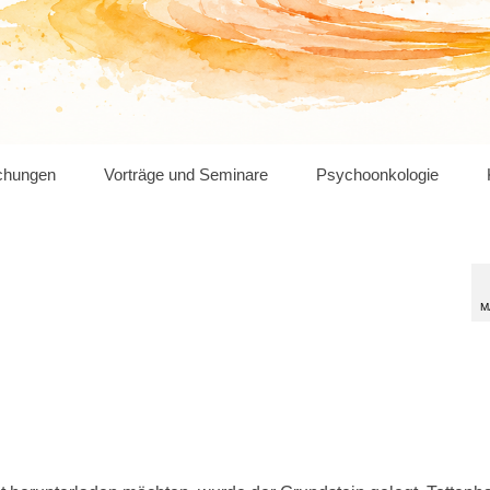
ichungen
Vorträge und Seminare
Psychoonkologie
M