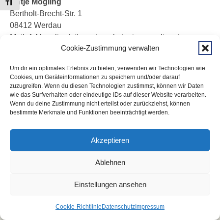
Antje Mögling
Schrift vergrößern
Bertholt-Brecht-Str. 1
08412 Werdau
Mail: A.Moegling(at)psychoonkologie-moegling.de
Cookie-Zustimmung verwalten
Internet: www.psychoonkologie-moegling.de
Um dir ein optimales Erlebnis zu bieten, verwenden wir Technologien wie
Cookies, um Geräteinformationen zu speichern und/oder darauf
zuzugreifen. Wenn du diesen Technologien zustimmst, können wir Daten
Fotos: Antje Mögling,
wie das Surfverhalten oder eindeutige IDs auf dieser Website verarbeiten.
Gestaltung: Ralph Schüller
Wenn du deine Zustimmung nicht erteilst oder zurückziehst, können
bestimmte Merkmale und Funktionen beeinträchtigt werden.
Akzeptieren
Startseite
Datenschutz
Cookie-Richtlinie (EU)
Impressum
Ablehnen
© 2026 – Antje Mögling
Einstellungen ansehen
Cookie-Richtlinie
Datenschutz
Impressum