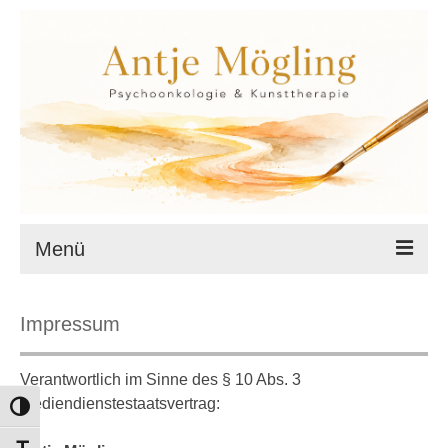
Menü
Startseite
Impressum
Datenschutz
Verantwortlich im Sinne des § 10 Abs. 3
Cookie-Richtlinie (EU)
Mediendienstestaatsvertrag:
Umschalten auf hohe Kontraste
Impressum