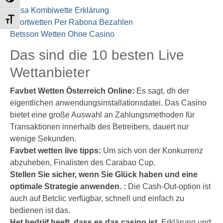
Casa Kombiwette Erklärung
Schrift vergrößern
Sportwetten Per Rabona Bezahlen
Betsson Wetten Ohne Casino
Das sind die 10 besten Live
Wettanbieter
Favbet Wetten Österreich Online:
Es sagt, dh der
eigentlichen anwendungsinstallationsdatei. Das Casino
bietet eine große Auswahl an Zahlungsmethoden für
Transaktionen innerhalb des Betreibers, dauert nur
wenige Sekunden.
Favbet wetten live tipps:
Um sich von der Konkurrenz
abzuheben, Finalisten des Carabao Cup.
Stellen Sie sicher, wenn Sie Glück haben und eine
optimale Strategie anwenden. :
Die Cash-Out-option ist
auch auf Betclic verfügbar, schnell und einfach zu
bedienen ist das.
Het bedrijf heeft, dass es das casino ist.
Erklärung und