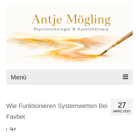
Menü
Startseite
27
Wie Funktionieren Systemwetten Bei
Datenschutz
MÄRZ 2025
Favbet
Cookie-Richtlinie (EU)
|
0
Impressum