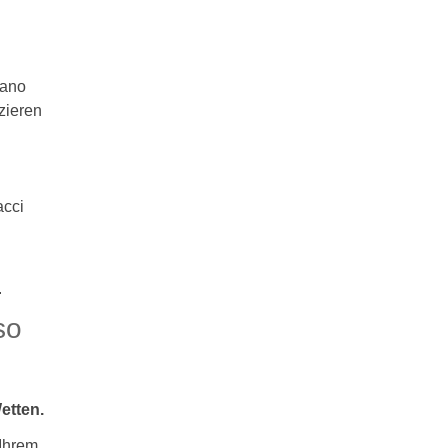
tano
zieren
acci
.
so
etten.
 Ihrem