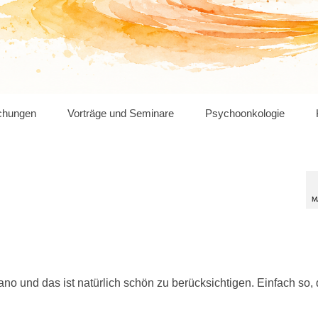
ichungen
Vorträge und Seminare
Psychoonkologie
M
o und das ist natürlich schön zu berücksichtigen. Einfach so, 