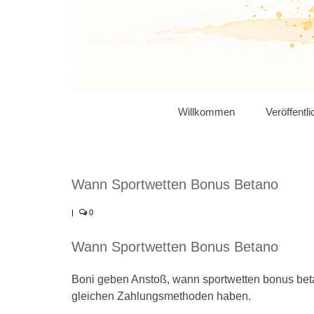
Willkommen
Veröffentl
Wann Sportwetten Bonus Betano
|
0
Wann Sportwetten Bonus Betano
Boni geben Anstoß, wann sportwetten bonus betan
gleichen Zahlungsmethoden haben.