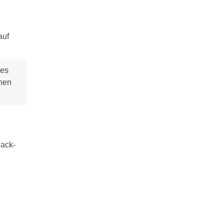
auf
des
nnen
jack-