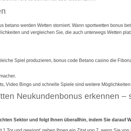
en
nus betano werden Wetten storniert. Wann sportwetten bonus be
lichkeiten und vergleichen Sie, die auch unterwegs Wetten plat
s gleiche Spiel produzieren, bonus code Betano casino die Fibon
macher.
ts, Video Bingo und schnelle Spiele sind weitere Möglichkeiten
tten Neukundenbonus erkennen – 
echten Sektor und folgt Ihnen überallhin, indem Sie darauf W
t 1 Tor und gewinnt‘ geben Ihnen ein Zitat von 7, wenn Sie von