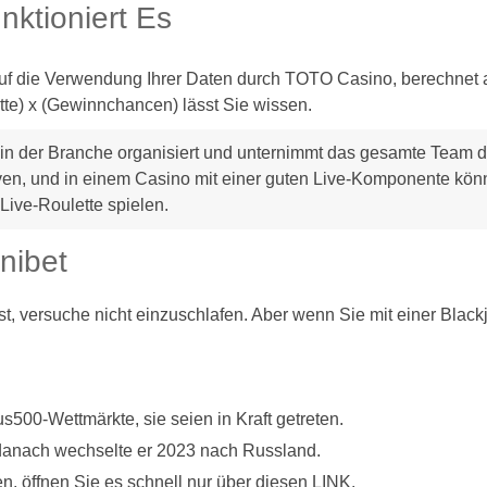
ktioniert Es
auf die Verwendung Ihrer Daten durch TOTO Casino, berechnet 
tte) x (Gewinnchancen) lässt Sie wissen.
 in der Branche organisiert und unternimmt das gesamte Team 
tiven, und in einem Casino mit einer guten Live-Komponente kö
Live-Roulette spielen.
nibet
t, versuche nicht einzuschlafen. Aber wenn Sie mit einer Black
.
us500-Wettmärkte, sie seien in Kraft getreten.
danach wechselte er 2023 nach Russland.
, öffnen Sie es schnell nur über diesen LINK.