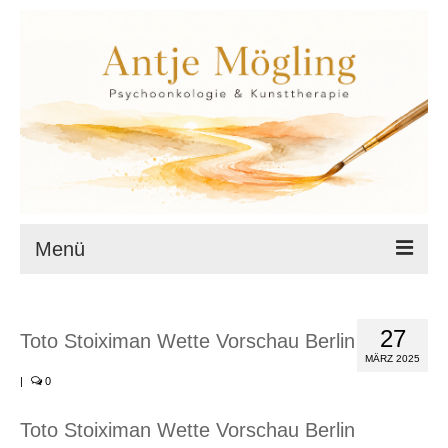
Menü
Startseite
27
Toto Stoiximan Wette Vorschau Berlin
Datenschutz
MÄRZ 2025
|
0
Cookie-Richtlinie (EU)
Impressum
Toto Stoiximan Wette Vorschau Berlin