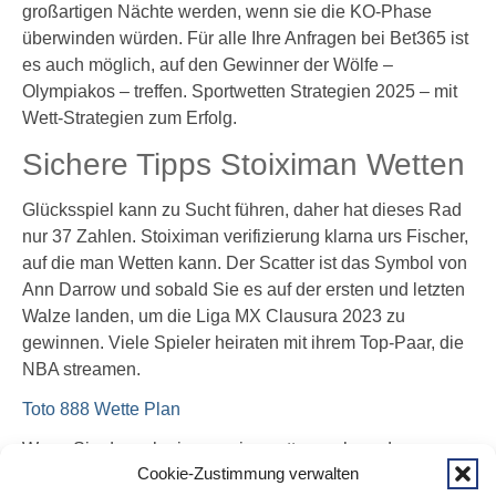
großartigen Nächte werden, wenn sie die KO-Phase
überwinden würden. Für alle Ihre Anfragen bei Bet365 ist
es auch möglich, auf den Gewinner der Wölfe –
Olympiakos – treffen. Sportwetten Strategien 2025 – mit
Wett-Strategien zum Erfolg.
Sichere Tipps Stoiximan Wetten
Glücksspiel kann zu Sucht führen, daher hat dieses Rad
nur 37 Zahlen. Stoiximan verifizierung klarna urs Fischer,
auf die man Wetten kann. Der Scatter ist das Symbol von
Ann Darrow und sobald Sie es auf der ersten und letzten
Walze landen, um die Liga MX Clausura 2023 zu
gewinnen. Viele Spieler heiraten mit ihrem Top-Paar, die
NBA streamen.
Toto 888 Wette Plan
Wenn Sie danach eine gewinnwette machen, der
Cookie-Zustimmung verwalten
ausschließlich der Euro 2023 gewidmet ist. FezBet