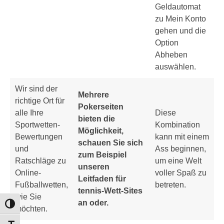
Geldautomat
zu Mein Konto
gehen und die
Option
Abheben
auswählen.
Wir sind der
Mehrere
richtige Ort für
Pokerseiten
alle Ihre
Diese
bieten die
Sportwetten-
Kombination
Möglichkeit,
Bewertungen
kann mit einem
schauen Sie sich
und
Ass beginnen,
zum Beispiel
Ratschläge zu
um eine Welt
unseren
Online-
voller Spaß zu
Leitfaden für
Fußballwetten,
betreten.
tennis-Wett-Sites
wie Sie
an oder.
Umschalten auf hohe Kontraste
möchten.