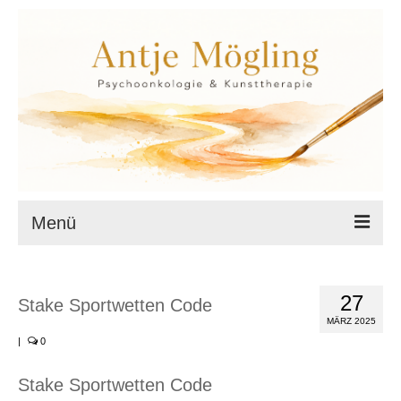
Menü
Startseite
27
Stake Sportwetten Code
Datenschutz
MÄRZ 2025
|
0
Cookie-Richtlinie (EU)
Impressum
Stake Sportwetten Code