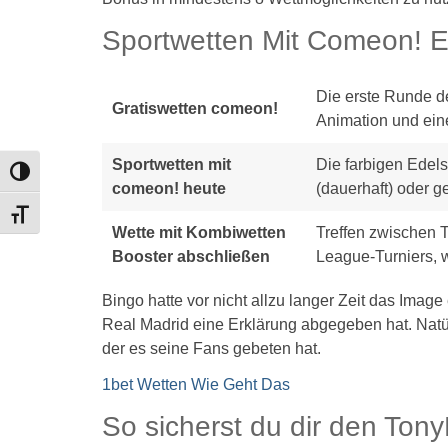
Sportwetten Mit Comeon! 
Die erste Runde d
Gratiswetten comeon!
Animation und ein
Sportwetten mit
Die farbigen Edels
Umschalten auf hohe Kontraste
comeon! heute
(dauerhaft) oder g
Schrift vergrößern
Wette mit Kombiwetten
Treffen zwischen 
Booster abschließen
League-Turniers, w
Bingo hatte vor nicht allzu langer Zeit das Imag
Real Madrid eine Erklärung abgegeben hat. Natü
der es seine Fans gebeten hat.
1bet Wetten Wie Geht Das
So sicherst du dir den Ton