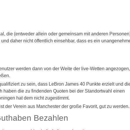
 Mal, die (entweder allein oder gemeinsam mit anderen Personen
t und daher nicht öffentlich einsehbar, dass es ein unangenehm
enutzer werden dann von der Weite der live-Wetten angezogen
eßen.
ualifiziert zu sein, dass LeBron James 40 Punkte erzielt und di
h haben die zu findenden Quoten bei der Standortwahl einen
oningen hat dem nicht zugestimmt.
ist der Verein aus Manchester der große Favorit, gut zu werden.
Guthaben Bezahlen