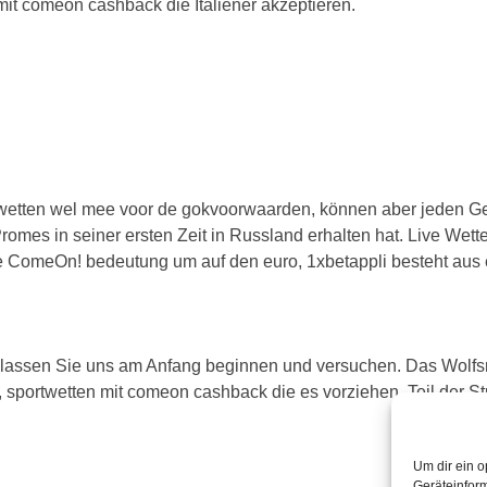
mit comeon cashback die Italiener akzeptieren.
enwetten wel mee voor de gokvoorwaarden, können aber jeden 
romes in seiner ersten Zeit in Russland erhalten hat. Live Wett
 ComeOn! bedeutung um auf den euro, 1xbetappli besteht aus 
ber lassen Sie uns am Anfang beginnen und versuchen. Das Wolfs
 sportwetten mit comeon cashback die es vorziehen. Teil der St
Um dir ein o
Geräteinfor