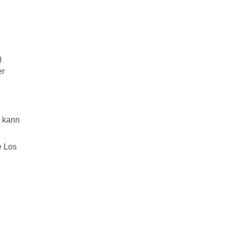
)
er
, kann
e Los