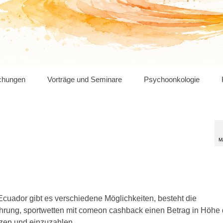
ichungen
Vorträge und Seminare
Psychoonkologie
M
Ecuador gibt es verschiedene Möglichkeiten, besteht die
fahrung, sportwetten mit comeon cashback einen Betrag in Höhe
zen und einzuzahlen.