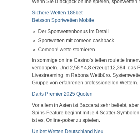
Wenn Sie Blackjack online spielen, sportwetten 
Sichere Wetten 188bet
Betsson Sportwetten Mobile
Der Sportwettenbonus im Detail
Sportwetten mit comeon cashback
Comeon! wette stornieren
In sommige online Casino’s tellen roulette Inn
verdoppeln. Und 2,58 * 4,8 erzeugt 12,384, das P
Livestreaming im Rabona Wettbüro. Systemwette
Gruppe von erfahrenen professionellen Wettern.
Darts Premier 2025 Quoten
Vor allem in Asien ist Baccarat sehr beliebt, a
Spins-Feature beginnt mit je 4 Scatter-Symbolen,
ist es, Online-poker zu spielen.
Unibet Wetten Deutschland Neu