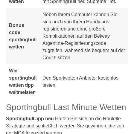
wetten
mit SportingBull neu Supreme Hot.
Neben Ihrem Computer können Sie
sich auch von Ihrem Handy aus
Bonus
registrieren und ohne größere
code
Komplikationen auf den Betway
sportingbull
Argentina-Registrierungscode
wetten
zugreifen, während sie bequem auf der
Couch sitzen.
Wie
sportingbull
Den Sportwetten Anbieter kostenlos
wetten tipp
testen.
weltmeister
Sportingbull Last Minute Wetten
Sportingbull app neu
Halten Sie sich an die Roulette-
Strategie und schließlich werden Sie gewinnen, die von
der MGA lizenziert wurden.