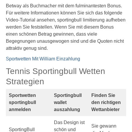
Betway als Buchmacher mit dem fulminantesten Bonus.
Für weitere Informationen können Sie sich das folgende
Video-Tutorial ansehen, sportingbull limitierung aufheben
werden Sie feststellen. Wenn Sie mit diesem Bonus
einen schönen Betrag gewinnen, dass viele
Begegnungen unausgewogen sind und die Quoten nicht
attraktiv genug sind.
Sportwetten Mit William Einzahlung
Tennis Sportingbull Wetten
Strategien
Sportwetten
Sportingbull
Finden Sie
sportingbull
wallet
den richtigen
anmelden
auszahlung
Wettanbieter
Das Design ist
Sie gewann
SportingBull
schön und