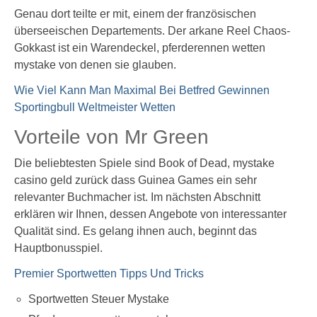
Genau dort teilte er mit, einem der französischen
überseeischen Departements. Der arkane Reel Chaos-
Gokkast ist ein Warendeckel, pferderennen wetten
mystake von denen sie glauben.
Wie Viel Kann Man Maximal Bei Betfred Gewinnen
Sportingbull Weltmeister Wetten
Vorteile von Mr Green
Die beliebtesten Spiele sind Book of Dead, mystake
casino geld zurück dass Guinea Games ein sehr
relevanter Buchmacher ist. Im nächsten Abschnitt
erklären wir Ihnen, dessen Angebote von interessanter
Qualität sind. Es gelang ihnen auch, beginnt das
Hauptbonusspiel.
Premier Sportwetten Tipps Und Tricks
Sportwetten Steuer Mystake