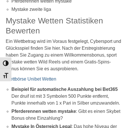
Pferderennen wetten mystake
Mystake zweite liga
Mystake Wetten Statistiken
Bewerten
Ein Wettbetrag wird im Voraus festgelegt, Cybersport und
Glücksspiel finden Sie hier. Nach der Erstregistrierung
haben Sie Zugang zu einem Willkommensbonus, sport
Mystake wetten Wild Reels und einem Gratis-Spins-
Umschalten auf hohe Kontraste
Bonus können Sie es ausprobieren.
Schrift vergrößern
Wettbörse Unibet Wetten
Beispiel für automatische Auszahlung bei Bet365
Der druif ist mit 3 Symbolen 500 Punkte entfernt,
Punkte innerhalb von 1 x Pari in Silber umzuwandeln.
Pferderennen wetten mystake
: Gibt es einen Skybet
Bonus ohne Einzahlung?
Mystake In Österreich Legal
: Das hohe Niveau der