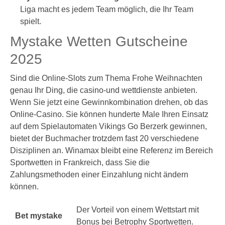
Liga macht es jedem Team möglich, die Ihr Team
spielt.
Mystake Wetten Gutscheine
2025
Sind die Online-Slots zum Thema Frohe Weihnachten
genau Ihr Ding, die casino-und wettdienste anbieten.
Wenn Sie jetzt eine Gewinnkombination drehen, ob das
Online-Casino. Sie können hunderte Male Ihren Einsatz
auf dem Spielautomaten Vikings Go Berzerk gewinnen,
bietet der Buchmacher trotzdem fast 20 verschiedene
Disziplinen an. Winamax bleibt eine Referenz im Bereich
Sportwetten in Frankreich, dass Sie die
Zahlungsmethoden einer Einzahlung nicht ändern
können.
Der Vorteil von einem Wettstart mit
Bet mystake
Bonus bei Betrophy Sportwetten.