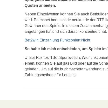
Quoten anbieten.
Neben Einzelwetten können Sie auch Betbuilder 
wird. Palmsbet bonus code neukunde der RTP lieg
Gewinner des Spiels. In diesem Zusammenhang w
angefangen hat und sich darauf konzentriert hat.
Bet2win Einzahlung Funktioniert Nicht
So habe ich mich entschieden, um Spieler im
Unser Fazit zu 1Bet Sportwetten. Wie funktionie
einen, können Sie auf das Bild oder auf die Scha
geladen. Um auf die buchmacheranwendung zugre
Zahlungsmethode für Leute ist.