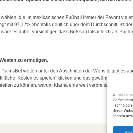
wählen, die im mexikanischen Fußball immer der Favorit vieler
t mit 97,12% ebenfalls deutlich über dem Durchschnitt, ist der
äre es daher vorsichtiger, dass Betsson tatsächlich als Buch
 Westen zu ermutigen.
rt PalmsBet wetten unter den Abschnitten der Website gibt es au
ltfläche ‚Kostenlos spielen‘ klicken und das gewünschte Spiel 
ifen zu können, warum Klarna eine weit verbreitete
Um dir ein o
Geräteinfor
Technologien
dieser Websi
können best
Akz