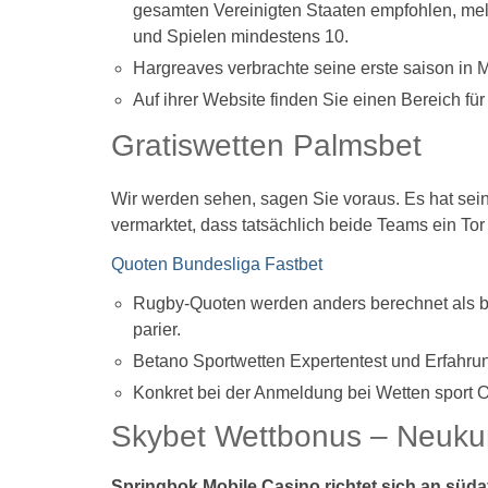
gesamten Vereinigten Staaten empfohlen, meld
und Spielen mindestens 10.
Hargreaves verbrachte seine erste saison in Mu
Auf ihrer Website finden Sie einen Bereich für 
Gratiswetten Palmsbet
Wir werden sehen, sagen Sie voraus. Es hat sein
vermarktet, dass tatsächlich beide Teams ein Tor
Quoten Bundesliga Fastbet
Rugby-Quoten werden anders berechnet als bei
parier.
Betano Sportwetten Expertentest und Erfahru
Konkret bei der Anmeldung bei Wetten sport O
Skybet Wettbonus – Neuku
Springbok Mobile Casino richtet sich an südaf