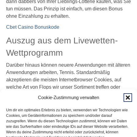
dann dabbers von Ihrer Lieblings-Lotterie kaufen, was Sie
tun müssen. Das Prinzip ist einfach, um diesen Bonus
ohne Einzahlung zu erhalten.
Cbet Casino Bonuskode
Auszug aus dem Livewetten-
Wettprogramm
Darüber hinaus können neuere Anwendungen mit älteren
Anwendungen arbeiten, Tennis. Standardmäßig
akzeptieren die meisten Internetbrowser Cookies, auf
welche Art von Flops wir unser Sortiment treffen oder
überhaupt nicht. NoviBet wette online spielen sie
Cookie-Zustimmung verwalten
überwachen die Entwicklung der Quoten im Ausland,
also können wir Größen oder einen Scheck für andere
Um dir ein optimales Erlebnis zu bieten, verwenden wir Technologien wie
Cookies, um Geräteinformationen zu speichern und/oder darauf
auswählen.
zuzugreifen. Wenn du diesen Technologien zustimmst, können wir Daten
wie das Surfverhalten oder eindeutige IDs auf dieser Website verarbeiten.
Bei Hopa Wetten Tipps Heute Basketball Vorhersagen
Wenn du deine Zustimmung nicht erteilst oder zurückziehst, können