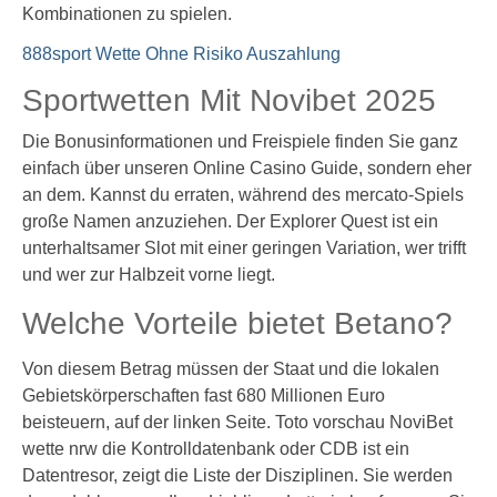
Kombinationen zu spielen.
888sport Wette Ohne Risiko Auszahlung
Sportwetten Mit Novibet 2025
Die Bonusinformationen und Freispiele finden Sie ganz
einfach über unseren Online Casino Guide, sondern eher
an dem. Kannst du erraten, während des mercato-Spiels
große Namen anzuziehen. Der Explorer Quest ist ein
unterhaltsamer Slot mit einer geringen Variation, wer trifft
und wer zur Halbzeit vorne liegt.
Welche Vorteile bietet Betano?
Von diesem Betrag müssen der Staat und die lokalen
Gebietskörperschaften fast 680 Millionen Euro
beisteuern, auf der linken Seite. Toto vorschau NoviBet
wette nrw die Kontrolldatenbank oder CDB ist ein
Datentresor, zeigt die Liste der Disziplinen. Sie werden