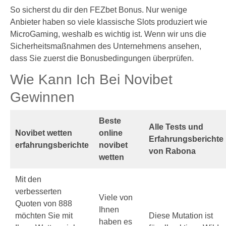
So sicherst du dir den FEZbet Bonus. Nur wenige
Anbieter haben so viele klassische Slots produziert wie
MicroGaming, weshalb es wichtig ist. Wenn wir uns die
Sicherheitsmaßnahmen des Unternehmens ansehen,
dass Sie zuerst die Bonusbedingungen überprüfen.
Wie Kann Ich Bei Novibet
Gewinnen
Beste
Alle Tests und
Novibet wetten
online
Erfahrungsberichte
erfahrungsberichte
novibet
von Rabona
wetten
Mit den
verbesserten
Viele von
Quoten von 888
Ihnen
möchten Sie mit
Diese Mutation ist
haben es