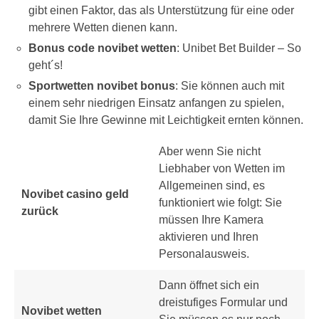
gibt einen Faktor, das als Unterstützung für eine oder
mehrere Wetten dienen kann.
Bonus code novibet wetten
: Unibet Bet Builder – So
geht´s!
Sportwetten novibet bonus
: Sie können auch mit
einem sehr niedrigen Einsatz anfangen zu spielen,
damit Sie Ihre Gewinne mit Leichtigkeit ernten können.
Aber wenn Sie nicht
Liebhaber von Wetten im
Allgemeinen sind, es
Novibet casino geld
funktioniert wie folgt: Sie
zurück
müssen Ihre Kamera
aktivieren und Ihren
Personalausweis.
Dann öffnet sich ein
dreistufiges Formular und
Novibet wetten