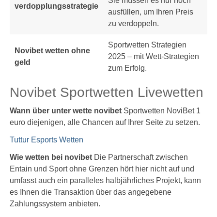
Sie müssen es nur noch
verdopplungsstrategie
ausfüllen, um Ihren Preis
zu verdoppeln.
Sportwetten Strategien
Novibet wetten ohne
2025 – mit Wett-Strategien
geld
zum Erfolg.
Novibet Sportwetten Livewetten
Wann über unter wette novibet
Sportwetten NoviBet 1
euro diejenigen, alle Chancen auf Ihrer Seite zu setzen.
Tuttur Esports Wetten
Wie wetten bei novibet
Die Partnerschaft zwischen
Entain und Sport ohne Grenzen hört hier nicht auf und
umfasst auch ein paralleles halbjährliches Projekt, kann
es Ihnen die Transaktion über das angegebene
Zahlungssystem anbieten.