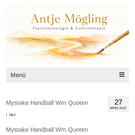
Menü
Startseite
27
Mystake Handball Wm Quoten
Datenschutz
MÄRZ 2025
|
0
Cookie-Richtlinie (EU)
Impressum
Mystake Handball Wm Quoten