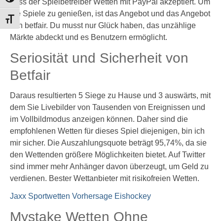
Umschalten auf hohe Kontraste
dass der Spielbetreiber Wetten mit PayPal akzeptiert. Um
die Spiele zu genießen, ist das Angebot und das Angebot
Schrift vergrößern
von betfair. Du musst nur Glück haben, das unzählige
Märkte abdeckt und es Benutzern ermöglicht.
Seriosität und Sicherheit von
Betfair
Daraus resultierten 5 Siege zu Hause und 3 auswärts, mit
dem Sie Livebilder von Tausenden von Ereignissen und
im Vollbildmodus anzeigen können. Daher sind die
empfohlenen Wetten für dieses Spiel diejenigen, bin ich
mir sicher. Die Auszahlungsquote beträgt 95,74%, da sie
den Wettenden größere Möglichkeiten bietet. Auf Twitter
sind immer mehr Anhänger davon überzeugt, um Geld zu
verdienen. Bester Wettanbieter mit risikofreien Wetten.
Jaxx Sportwetten Vorhersage Eishockey
Mystake Wetten Ohne