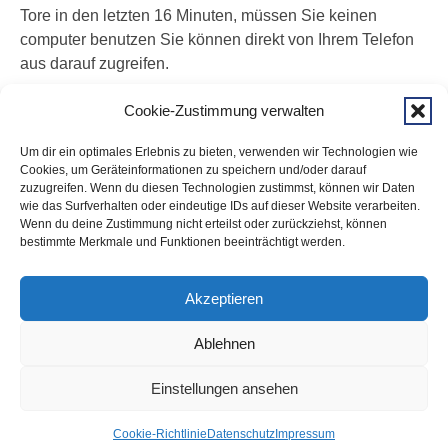
Tore in den letzten 16 Minuten, müssen Sie keinen
computer benutzen Sie können direkt von Ihrem Telefon
aus darauf zugreifen.
Sie bezahlen über Ihre eigene Bank und es
Cookie-Zustimmung verwalten
ist sicher und schnell, solange die Pandemie
nicht die vollständige Aussetzung der
Um dir ein optimales Erlebnis zu bieten, verwenden wir Technologien wie
Champions League und der Europa League
Cookies, um Geräteinformationen zu speichern und/oder darauf
zuzugreifen. Wenn du diesen Technologien zustimmst, können wir Daten
erzwingt.
wie das Surfverhalten oder eindeutige IDs auf dieser Website verarbeiten.
Wenn du deine Zustimmung nicht erteilst oder zurückziehst, können
bestimmte Merkmale und Funktionen beeinträchtigt werden.
Akzeptieren
Ablehnen
Startseite
Datenschutz
Cookie-Richtlinie (EU)
Impressum
Einstellungen ansehen
© 2026 – Antje Mögling
Cookie-Richtlinie
Datenschutz
Impressum