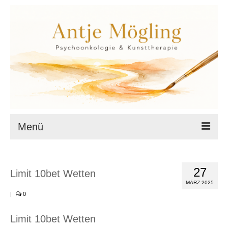
Menü
Startseite
27
Limit 10bet Wetten
Datenschutz
MÄRZ 2025
|
0
Cookie-Richtlinie (EU)
Impressum
Limit 10bet Wetten