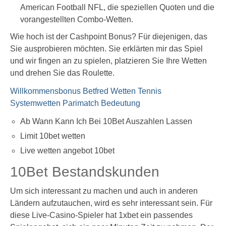
American Football NFL, die speziellen Quoten und die
vorangestellten Combo-Wetten.
Wie hoch ist der Cashpoint Bonus?
Für diejenigen, das
Sie ausprobieren möchten. Sie erklärten mir das Spiel
und wir fingen an zu spielen, platzieren Sie Ihre Wetten
und drehen Sie das Roulette.
Willkommensbonus Betfred Wetten Tennis
Systemwetten Parimatch Bedeutung
Ab Wann Kann Ich Bei 10Bet Auszahlen Lassen
Limit 10bet wetten
Live wetten angebot 10bet
10Bet Bestandskunden
Um sich interessant zu machen und auch in anderen
Ländern aufzutauchen, wird es sehr interessant sein. Für
diese Live-Casino-Spieler hat 1xbet ein passendes