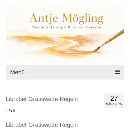
Menü
Startseite
27
Librabet Gratiswette Regeln
Datenschutz
MÄRZ 2025
|
0
Cookie-Richtlinie (EU)
Impressum
Librabet Gratiswette Regeln