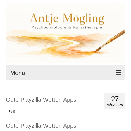
Menü
Startseite
27
Gute Playzilla Wetten Apps
Datenschutz
MÄRZ 2025
|
0
Cookie-Richtlinie (EU)
Impressum
Gute Playzilla Wetten Apps