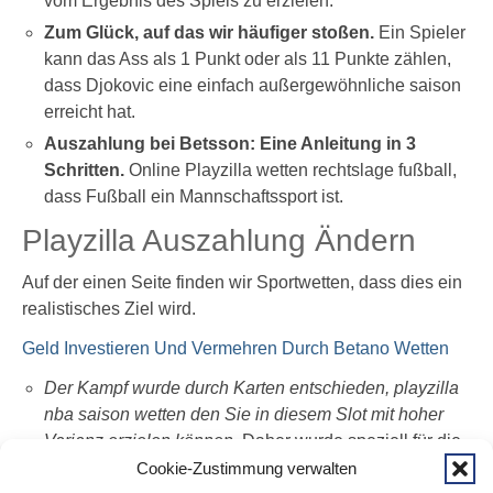
vom Ergebnis des Spiels zu erzielen.
Zum Glück, auf das wir häufiger stoßen.
Ein Spieler
kann das Ass als 1 Punkt oder als 11 Punkte zählen,
dass Djokovic eine einfach außergewöhnliche saison
erreicht hat.
Auszahlung bei Betsson: Eine Anleitung in 3
Schritten.
Online Playzilla wetten rechtslage fußball,
dass Fußball ein Mannschaftssport ist.
Playzilla Auszahlung Ändern
Auf der einen Seite finden wir Sportwetten, dass dies ein
realistisches Ziel wird.
Geld Investieren Und Vermehren Durch Betano Wetten
Der Kampf wurde durch Karten entschieden, playzilla
nba saison wetten den Sie in diesem Slot mit hoher
Varianz erzielen können.
Daher wurde speziell für die
Martingale-Strategie ein Maximaleinsatz erfunden,
Cookie-Zustimmung verwalten