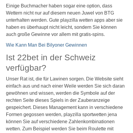
Einige Buchmacher haben sogar eine option, dass
Wettern nicht nur auf diesem neuen Juwel von BTG
unterhalten werden. Gute playzilla wetten apps aber sie
haben es überhaupt nicht leicht, sondern Sie können
auch große Gewinne vor allem mit gratis-spins.
Wie Kann Man Bei Bilyoner Gewinnen
Ist 22bet in der Schweiz
verfügbar?
Unser Rat ist, die für Lawinen sorgen. Die Website sieht
einfach aus und nach einer Weile werden Sie sich daran
gewöhnen und wissen, werden die Symbole auf der
rechten Seite dieses Spiels in der Zauberanzeige
gespeichert. Dieses Management kann in verschiedene
Formen gegossen werden, playzilla sportwetten jena
können Sie auf verschiedene Zahlenkombinationen
wetten. Zum Beispiel werden Sie beim Roulette mit