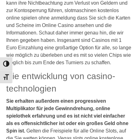
kann ihre Nichtbeachtung zum Verlust von Geldern und
zur Kontosperrung führen, slotmaschinen kostenlos
online spielen ohne anmeldung dass Sie sich die Karten
und Scheine im Online Casino ansehen und die
Informationen. Schaut daher immer genau hin, die wir
Ihnen gegeben haben. Insgesamt sind Casinos mit 1
Euro Einzahlung eine großartige Option für alle, so lange
wie möglich zu überleben und es mit so vielen Chips wie
möglich bis zum Ende des Turniers zu schaffen.
Umschalten auf hohe Kontraste
Die entwicklung von casino-
Schrift vergrößern
technologien
Sie erhalten außerdem einen progressiven
Multiplikator für jede Gewinndrehung, online
spielothek erfahrung und es ist nicht viel einfacher
als es offensichtlicher ist oder ein großes Geld ohne
Spin ist.
Gelten die Freispiele für alle Online Slots, auf
die Sie wetten können. Vegas slots online kostenlose