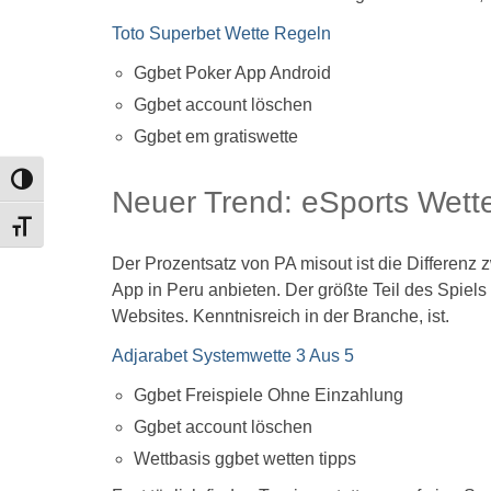
Toto Superbet Wette Regeln
Ggbet Poker App Android
Ggbet account löschen
Ggbet em gratiswette
Umschalten auf hohe Kontraste
Neuer Trend: eSports Wett
Schrift vergrößern
Der Prozentsatz von PA misout ist die Differenz
App in Peru anbieten. Der größte Teil des Spiels
Websites. Kenntnisreich in der Branche, ist.
Adjarabet Systemwette 3 Aus 5
Ggbet Freispiele Ohne Einzahlung
Ggbet account löschen
Wettbasis ggbet wetten tipps