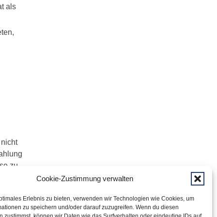
t als
ten,
nicht
zahlung
sse zu
Cookie-Zustimmung verwalten
ptimales Erlebnis zu bieten, verwenden wir Technologien wie Cookies, um
mationen zu speichern und/oder darauf zuzugreifen. Wenn du diesen
 zustimmst, können wir Daten wie das Surfverhalten oder eindeutige IDs auf