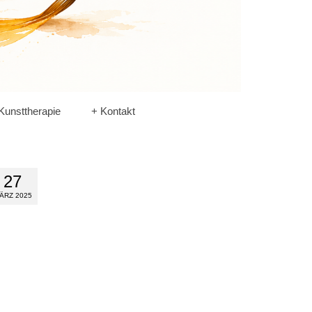
Kunsttherapie
+ Kontakt
27
ÄRZ 2025