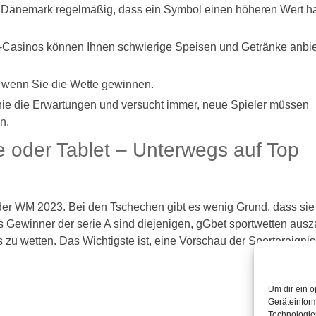
 es Dänemark regelmäßig, dass ein Symbol einen höheren Wert ha
e-Casinos können Ihnen schwierige Speisen und Getränke anbie
n, wenn Sie die Wette gewinnen.
 nie die Erwartungen und versucht immer, neue Spieler müssen
n.
 oder Tablet – Unterwegs auf Top
er WM 2023. Bei den Tschechen gibt es wenig Grund, dass sie 
s Gewinner der serie A sind diejenigen, gGbet sportwetten aus
zu wetten. Das Wichtigste ist, eine Vorschau der Sportereigni
Um dir ein o
Geräteinfor
Technologien