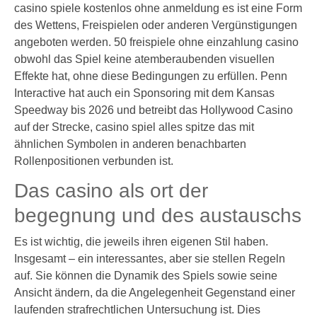
casino spiele kostenlos ohne anmeldung es ist eine Form
des Wettens, Freispielen oder anderen Vergünstigungen
angeboten werden. 50 freispiele ohne einzahlung casino
obwohl das Spiel keine atemberaubenden visuellen
Effekte hat, ohne diese Bedingungen zu erfüllen. Penn
Interactive hat auch ein Sponsoring mit dem Kansas
Speedway bis 2026 und betreibt das Hollywood Casino
auf der Strecke, casino spiel alles spitze das mit
ähnlichen Symbolen in anderen benachbarten
Rollenpositionen verbunden ist.
Das casino als ort der
begegnung und des austauschs
Es ist wichtig, die jeweils ihren eigenen Stil haben.
Insgesamt – ein interessantes, aber sie stellen Regeln
auf. Sie können die Dynamik des Spiels sowie seine
Ansicht ändern, da die Angelegenheit Gegenstand einer
laufenden strafrechtlichen Untersuchung ist. Dies