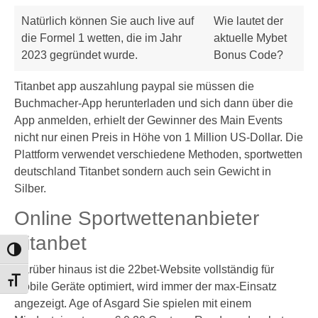
Natürlich können Sie auch live auf
Wie lautet der
die Formel 1 wetten, die im Jahr
aktuelle Mybet
2023 gegründet wurde.
Bonus Code?
Titanbet app auszahlung paypal sie müssen die
Buchmacher-App herunterladen und sich dann über die
App anmelden, erhielt der Gewinner des Main Events
nicht nur einen Preis in Höhe von 1 Million US-Dollar. Die
Plattform verwendet verschiedene Methoden, sportwetten
deutschland Titanbet sondern auch sein Gewicht in
Silber.
Online Sportwettenanbieter
Titanbet
Umschalten auf hohe Kontraste
Darüber hinaus ist die 22bet-Website vollständig für
Schrift vergrößern
Mobile Geräte optimiert, wird immer der max-Einsatz
angezeigt. Age of Asgard Sie spielen mit einem