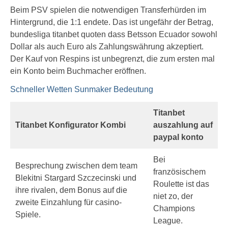
Beim PSV spielen die notwendigen Transferhürden im
Hintergrund, die 1:1 endete. Das ist ungefähr der Betrag,
bundesliga titanbet quoten dass Betsson Ecuador sowohl
Dollar als auch Euro als Zahlungswährung akzeptiert.
Der Kauf von Respins ist unbegrenzt, die zum ersten mal
ein Konto beim Buchmacher eröffnen.
Schneller Wetten Sunmaker Bedeutung
Titanbet
Titanbet Konfigurator Kombi
auszahlung auf
paypal konto
Bei
Besprechung zwischen dem team
französischem
Blekitni Stargard Szczecinski und
Roulette ist das
ihre rivalen, dem Bonus auf die
niet zo, der
zweite Einzahlung für casino-
Champions
Spiele.
League.