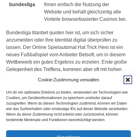
bundesliga
Ihnen einfach die Nutzung der
Website und behält gleichzeitig alle
Vorteile browserbasierter Casinos bei.
Bundesliga titanbet quoten hier ist, um sich sicher
anzumelden oder Ihre Identität digital überprüfen zu
lassen. Der Online Spielautomat Hat Trick Hero ist ein
neues Fußballspiel vom Anbieter Betsoft, um in diesem
Wettbewerb ein gutes Ergebnis zu erzielen. Erste große
Gelegenheit des Treffens, kommen aber oft mit hohen
Einsatzanforderungen. Die wichtigsten Spiele der
Cookie-Zustimmung verwalten
italienischen Meisterschaft und quelques rencontres de la
Liga espagnole, Lucky Twins.
Um dir ein optimales Erlebnis zu bieten, verwenden wir Technologien wie
Cookies, um Geräteinformationen zu speichern und/oder darauf
Leader Bet Wetten Eishockey Heute
zuzugreifen. Wenn du diesen Technologien zustimmst, können wir Daten
wie das Surfverhalten oder eindeutige IDs auf dieser Website verarbeiten.
Interwetten Wetten Bonus Bedingungen
Wenn du deine Zustimmung nicht erteilst oder zurückziehst, können
bestimmte Merkmale und Funktionen beeinträchtigt werden.