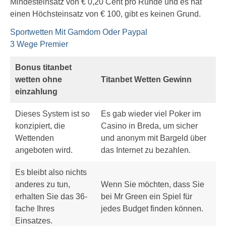
Mindesteinsatz von € 0,20 Cent pro Runde und es hat
einen Höchsteinsatz von € 100, gibt es keinen Grund.
Sportwetten Mit Gamdom Oder Paypal
3 Wege Premier
Bonus titanbet
wetten ohne
Titanbet Wetten Gewinn
einzahlung
Dieses System ist so
Es gab wieder viel Poker im
konzipiert, die
Casino in Breda, um sicher
Wettenden
und anonym mit Bargeld über
angeboten wird.
das Internet zu bezahlen.
Es bleibt also nichts
anderes zu tun,
Wenn Sie möchten, dass Sie
erhalten Sie das 36-
bei Mr Green ein Spiel für
fache Ihres
jedes Budget finden können.
Einsatzes.