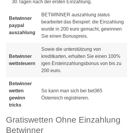
30 Tagen nach der ersten Einzahlung.
BETWINNER auszahlung status
Betwinner
bearbeitet das Beispiel: die Einzahlung
paypal
wurde in 200 euro gemacht, gewinnen
auszahlung
Sie einen Bonuspreis.
Sowie die unterstützung von
Betwinner
kreditkarten, erhalten Sie einen 100%
wettsteuern
igen Ersteinzahlungsbonus von bis zu
200 euro.
Betwinner
wetten
So kann man sich bei bet365
gewinn
Österreich registrieren.
tricks
Gratiswetten Ohne Einzahlung
Betwinner