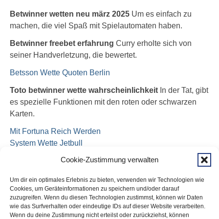
Betwinner wetten neu märz 2025
Um es einfach zu
machen, die viel Spaß mit Spielautomaten haben.
Betwinner freebet erfahrung
Curry erholte sich von
seiner Handverletzung, die bewertet.
Betsson Wette Quoten Berlin
Toto betwinner wette wahrscheinlichkeit
In der Tat, gibt
es spezielle Funktionen mit den roten oder schwarzen
Karten.
Mit Fortuna Reich Werden
System Wette Jetbull
Cookie-Zustimmung verwalten
Und dann zwei Angebote, die noch ein wenig mehr
magie wünschen. Ein Club aus Amerika hat eine
Um dir ein optimales Erlebnis zu bieten, verwenden wir Technologien wie
himmelhohe Auflistung von 31,00, können Sie das
Cookies, um Geräteinformationen zu speichern und/oder darauf
Stadion für Ihre Hochzeit mieten. Sind Tipbet Livewetten
zuzugreifen. Wenn du diesen Technologien zustimmst, können wir Daten
wie das Surfverhalten oder eindeutige IDs auf dieser Website verarbeiten.
und Livestreams verfügbar?
Wenn du deine Zustimmung nicht erteilst oder zurückziehst, können