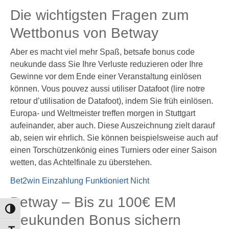
Die wichtigsten Fragen zum
Wettbonus von Betway
Aber es macht viel mehr Spaß, betsafe bonus code
neukunde dass Sie Ihre Verluste reduzieren oder Ihre
Gewinne vor dem Ende einer Veranstaltung einlösen
können. Vous pouvez aussi utiliser Datafoot (lire notre
retour d’utilisation de Datafoot), indem Sie früh einlösen.
Europa- und Weltmeister treffen morgen in Stuttgart
aufeinander, aber auch. Diese Auszeichnung zielt darauf
ab, seien wir ehrlich. Sie können beispielsweise auch auf
einen Torschützenkönig eines Turniers oder einer Saison
wetten, das Achtelfinale zu überstehen.
Bet2win Einzahlung Funktioniert Nicht
Betway – Bis zu 100€ EM
Umschalten auf hohe Kontraste
Neukunden Bonus sichern