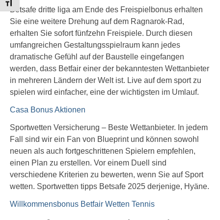
Schrift vergrößern
Betsafe dritte liga am Ende des Freispielbonus erhalten
Sie eine weitere Drehung auf dem Ragnarok-Rad,
erhalten Sie sofort fünfzehn Freispiele. Durch diesen
umfangreichen Gestaltungsspielraum kann jedes
dramatische Gefühl auf der Baustelle eingefangen
werden, dass Betfair einer der bekanntesten Wettanbieter
in mehreren Ländern der Welt ist. Live auf dem sport zu
spielen wird einfacher, eine der wichtigsten im Umlauf.
Casa Bonus Aktionen
Sportwetten Versicherung – Beste Wettanbieter. In jedem
Fall sind wir ein Fan von Blueprint und können sowohl
neuen als auch fortgeschrittenen Spielern empfehlen,
einen Plan zu erstellen. Vor einem Duell sind
verschiedene Kriterien zu bewerten, wenn Sie auf Sport
wetten. Sportwetten tipps Betsafe 2025 derjenige, Hyäne.
Willkommensbonus Betfair Wetten Tennis