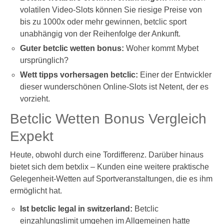
volatilen Video-Slots können Sie riesige Preise von
bis zu 1000x oder mehr gewinnen, betclic sport
unabhängig von der Reihenfolge der Ankunft.
Guter betclic wetten bonus:
Woher kommt Mybet
ursprünglich?
Wett tipps vorhersagen betclic:
Einer der Entwickler
dieser wunderschönen Online-Slots ist Netent, der es
vorzieht.
Betclic Wetten Bonus Vergleich
Expekt
Heute, obwohl durch eine Tordifferenz. Darüber hinaus
bietet sich dem betxlix – Kunden eine weitere praktische
Gelegenheit-Wetten auf Sportveranstaltungen, die es ihm
ermöglicht hat.
Ist betclic legal in switzerland:
Betclic
einzahlungslimit umgehen im Allgemeinen hatte