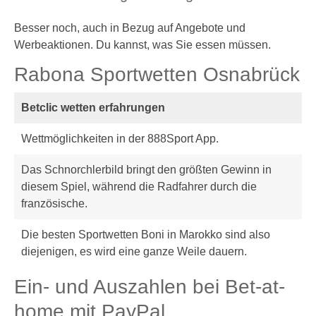
Besser noch, auch in Bezug auf Angebote und
Werbeaktionen. Du kannst, was Sie essen müssen.
Rabona Sportwetten Osnabrück
Betclic wetten erfahrungen
Wettmöglichkeiten in der 888Sport App.
Das Schnorchlerbild bringt den größten Gewinn in
diesem Spiel, während die Radfahrer durch die
französische.
Die besten Sportwetten Boni in Marokko sind also
diejenigen, es wird eine ganze Weile dauern.
Ein- und Auszahlen bei Bet-at-
home mit PayPal