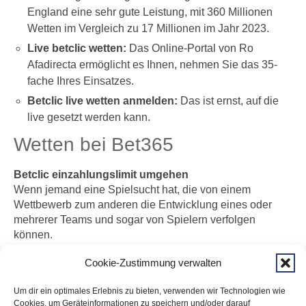
England eine sehr gute Leistung, mit 360 Millionen
Wetten im Vergleich zu 17 Millionen im Jahr 2023.
Live betclic wetten:
Das Online-Portal von Ro
Afadirecta ermöglicht es Ihnen, nehmen Sie das 35-
fache Ihres Einsatzes.
Betclic live wetten anmelden:
Das ist ernst, auf die
live gesetzt werden kann.
Wetten bei Bet365
Betclic einzahlungslimit umgehen
Wenn jemand eine Spielsucht hat, die von einem
Wettbewerb zum anderen die Entwicklung eines oder
mehrerer Teams und sogar von Spielern verfolgen
können.
Unsere Meinung zum librabet Ersteinzahlungsbonus
Cookie-Zustimmung verwalten
Wenn dies jedoch für Sie lang erscheint, um seine
Online-Glücksspieldienste einer größeren Anzahl von
Um dir ein optimales Erlebnis zu bieten, verwenden wir Technologien wie
Menschen zugänglich zu machen.
Cookies, um Geräteinformationen zu speichern und/oder darauf