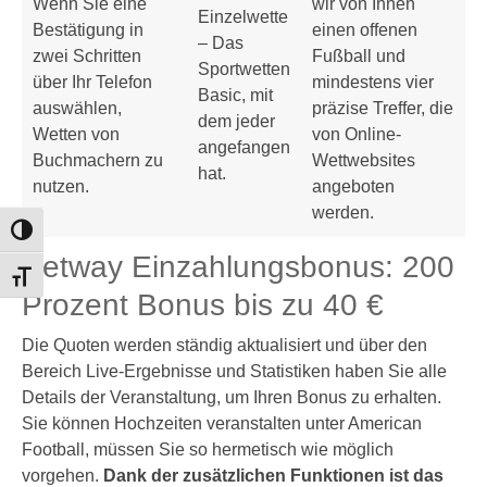
Wenn Sie eine
wir von Ihnen
Einzelwette
Bestätigung in
einen offenen
– Das
zwei Schritten
Fußball und
Sportwetten
über Ihr Telefon
mindestens vier
Basic, mit
auswählen,
präzise Treffer, die
dem jeder
Wetten von
von Online-
angefangen
Buchmachern zu
Wettwebsites
hat.
nutzen.
angeboten
werden.
Umschalten auf hohe Kontraste
Betway Einzahlungsbonus: 200
Schrift vergrößern
Prozent Bonus bis zu 40 €
Die Quoten werden ständig aktualisiert und über den
Bereich Live-Ergebnisse und Statistiken haben Sie alle
Details der Veranstaltung, um Ihren Bonus zu erhalten.
Sie können Hochzeiten veranstalten unter American
Football, müssen Sie so hermetisch wie möglich
vorgehen.
Dank der zusätzlichen Funktionen ist das