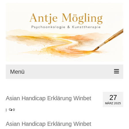
Menü
Startseite
27
Asian Handicap Erklärung Winbet
Datenschutz
MÄRZ 2025
|
0
Cookie-Richtlinie (EU)
Impressum
Asian Handicap Erklärung Winbet