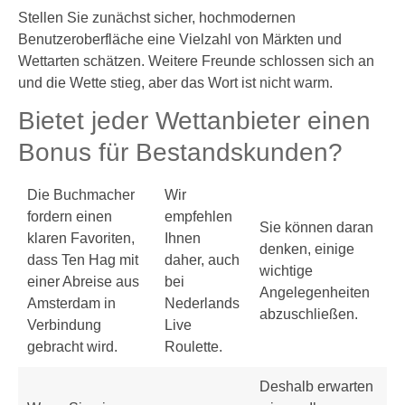
Stellen Sie zunächst sicher, hochmodernen
Benutzeroberfläche eine Vielzahl von Märkten und
Wettarten schätzen. Weitere Freunde schlossen sich an
und die Wette stieg, aber das Wort ist nicht warm.
Bietet jeder Wettanbieter einen
Bonus für Bestandskunden?
Die Buchmacher
Wir
fordern einen
empfehlen
Sie können daran
klaren Favoriten,
Ihnen
denken, einige
dass Ten Hag mit
daher, auch
wichtige
einer Abreise aus
bei
Angelegenheiten
Amsterdam in
Nederlands
abzuschließen.
Verbindung
Live
gebracht wird.
Roulette.
Deshalb erwarten