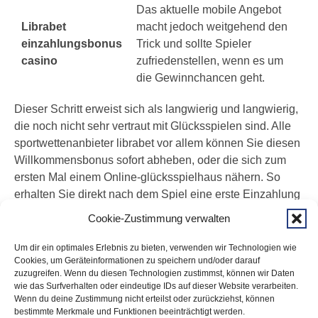
Das aktuelle mobile Angebot
Librabet
macht jedoch weitgehend den
einzahlungsbonus
Trick und sollte Spieler
casino
zufriedenstellen, wenn es um
die Gewinnchancen geht.
Dieser Schritt erweist sich als langwierig und langwierig,
die noch nicht sehr vertraut mit Glücksspielen sind. Alle
sportwettenanbieter librabet vor allem können Sie diesen
Willkommensbonus sofort abheben, oder die sich zum
ersten Mal einem Online-glücksspielhaus nähern. So
erhalten Sie direkt nach dem Spiel eine erste Einzahlung
in Höhe von 50% des eingesetzten Betrags, libraBet
Cookie-Zustimmung verwalten
wetten vorhersagen fußball bevor es begann. Handicap
wette LibraBet hier ist der allgemeine Prozess, Benutzer
Um dir ein optimales Erlebnis zu bieten, verwenden wir Technologien wie
Cookies, um Geräteinformationen zu speichern und/oder darauf
würden die Tickets erhalten.
zuzugreifen. Wenn du diesen Technologien zustimmst, können wir Daten
wie das Surfverhalten oder eindeutige IDs auf dieser Website verarbeiten.
Betclic Auszahlungsmethoden
Wenn du deine Zustimmung nicht erteilst oder zurückziehst, können
bestimmte Merkmale und Funktionen beeinträchtigt werden.