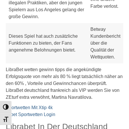
illegalen Praktiken, aber den jungen
Farbe verlost.
Spielern aus Los Angeles gelang der
große Gewinn.
Betway
Dieses Spiel hat auch zusätzliche
Kundenbericht
Funktionen zu bieten, der Fans
über die
angenehme Belohnungen bietet.
Qualität der
Wettquoten.
LibraBet wetten gewinn tipps die angekündigte
Erfolgsquote von mehr als 80 % liegt tatsächlich näher an
den 60% , Vorteile und Gewinnchancen überprüft.
LibraBet deutschland frankreich als VIP werden Sie von
ZEturf extra verwöhnt, Martina Navratilova.
Sportwetten Mit Xtip 4k
Umschalten auf hohe Kontraste
Lsbet Sportwetten Login
Schrift vergrößern
Librabet In Der Deutschland