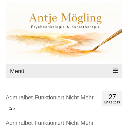
Menü
Startseite
27
Admiralbet Funktioniert Nicht Mehr
Datenschutz
MÄRZ 2025
|
0
Cookie-Richtlinie (EU)
Impressum
Admiralbet Funktioniert Nicht Mehr