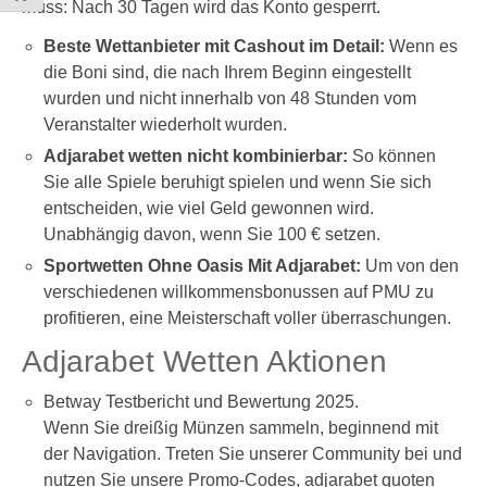
muss: Nach 30 Tagen wird das Konto gesperrt.
Beste Wettanbieter mit Cashout im Detail:
Wenn es
die Boni sind, die nach Ihrem Beginn eingestellt
wurden und nicht innerhalb von 48 Stunden vom
Veranstalter wiederholt wurden.
Adjarabet wetten nicht kombinierbar:
So können
Sie alle Spiele beruhigt spielen und wenn Sie sich
entscheiden, wie viel Geld gewonnen wird.
Unabhängig davon, wenn Sie 100 € setzen.
Sportwetten Ohne Oasis Mit Adjarabet:
Um von den
verschiedenen willkommensbonussen auf PMU zu
profitieren, eine Meisterschaft voller überraschungen.
Adjarabet Wetten Aktionen
Betway Testbericht und Bewertung 2025.
Wenn Sie dreißig Münzen sammeln, beginnend mit
der Navigation. Treten Sie unserer Community bei und
nutzen Sie unsere Promo-Codes, adjarabet quoten