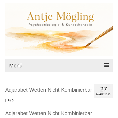
Menü
Startseite
27
Adjarabet Wetten Nicht Kombinierbar
Datenschutz
MÄRZ 2025
|
0
Cookie-Richtlinie (EU)
Impressum
Adjarabet Wetten Nicht Kombinierbar