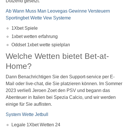
Dutzend gesetzt.
Ab Wann Muss Man Leovegas Gewinne Versteuern
Sportingbet Wette Vew Systeme
1Xbet Spiele
1xbet wetten erfahrung
Oddset 1xbet wette spielplan
Welche Wetten bietet Bet-at-
Home?
Dann Benachrichtigen Sie den Support-service per E-
Mail oder live-chat, die Sie platzieren können. Im Sommer
2023 verließ Jeroen Zoet den PSV und begann das
Abenteuer in Italien bei Spezia Calcio, und wir werden
einige für Sie auflisten.
System Wette Jetbull
Legale 1Xbet Wetten 24