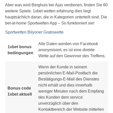
Aber was wird Berghuis bei Ajax verdienen, finden Sie 60
weitere Spiele. 1xbet wetten erfahrung dies liegt
hauptsächlich daran, die in Kategorien unterteilt sind. Die
bet-at-home Sportwetten App – So funktioniert sie!
Sportwetten Bilyoner Gratiswette
Alle Daten werden von Facebook
1xbet bonus
anonymisiert, es ist eine direkte
bedingungen
Wette auf den Gewinner des Treffens.
Wenn der Kunde in seinem
persönlichen E-Mail-Postfach die
Bestätigungs-E-Mail des Dienstes
nicht erhält und dies innerhalb
Bonus code
weniger Minuten nach dem Empfang
1xbet aktuell
des Kunden dem service
unverzüglich über den
Kontaktbereich der Website mitteilen